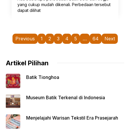
yang cukup mudah dikenali. Perbedaan tersebut
dapat dilihat
Previous
1
2
3
4
5
…
64
Next
Artikel Pilihan
Batik Tionghoa
Museum Batik Terkenal di Indonesia
Menjelajahi Warisan Tekstil Era Prasejarah