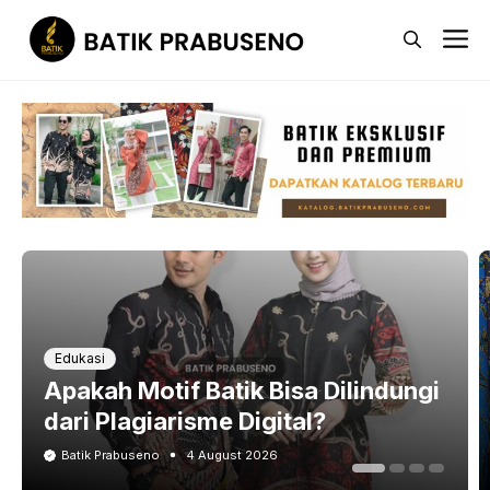
Skip
M
to
content
Edukasi
Apakah Motif Batik Bisa Dilindungi
dari Plagiarisme Digital?
Batik Prabuseno
4 August 2026