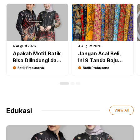
4 August 2026
4 August 2026
Apakah Motif Batik
Jangan Asal Beli,
Bisa Dilindungi dari
Ini 9 Tanda Baju
Plagiarisme Digital?
Batik Berkualitas
Batik Prabuseno
Batik Prabuseno
Edukasi
View All