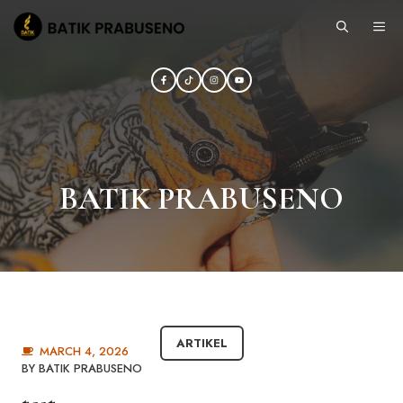
Skip
ME
to
content
BATIK PRABUSENO
ARTIKEL
MARCH 4, 2026
BY
BATIK PRABUSENO