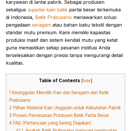
karyawan di lantai pabrik. Sebagai produsen
sekaligus
supplier
kain batik
partai besar terkemuka
di Indonesia,
Batik Prabuseno
menawarkan solusi
pengadaan
seragam
atau bahan baku tekstil dengan
standar mutu premium. Kami memiliki kapasitas
produksi masif dan sistem kendali mutu yang ketat
guna memastikan setiap pesanan institusi Anda
terselesaikan dengan presisi tanpa mengurangi detail
kualitas.
Table of Contents
[
hide
]
1
Keunggulan Memilih Kain dan Seragam dari Batik
Prabuseno
2
Pilihan Material Kain Unggulan untuk Kebutuhan Pabrik
3
Proses Pemesanan Produsen Batik Partai Besar
4
FAQ (Pertanyaan yang Sering Diajukan)
4.1
1. Apakah Batik Prabuseno melayani pembuatan