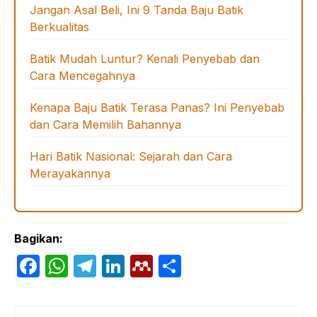
Jangan Asal Beli, Ini 9 Tanda Baju Batik
Berkualitas
Batik Mudah Luntur? Kenali Penyebab dan
Cara Mencegahnya
Kenapa Baju Batik Terasa Panas? Ini Penyebab
dan Cara Memilih Bahannya
Hari Batik Nasional: Sejarah dan Cara
Merayakannya
Bagikan:
F
W
T
Li
M
S
a
h
el
n
e
h
c
at
e
k
n
ar